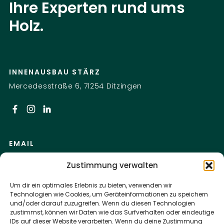
Ihre Experten rund ums
Holz.
INNENAUSBAU STÄRZ
Mercedesstraße 6, 71254 Ditzingen
EMAIL
info@innenausbau-staerz.de
Zustimmung verwalten
Um dir ein optimales Erlebnis zu bieten, verwenden wir
TELEFON
Technologien wie Cookies, um Geräteinformationen zu speichern
+49 173 52 31 642
und/oder darauf zuzugreifen. Wenn du diesen Technologien
zustimmst, können wir Daten wie das Surfverhalten oder eindeutige
Mo–Fr 7:30–17:00 Uhr
IDs auf dieser Website verarbeiten. Wenn du deine Zustimmung