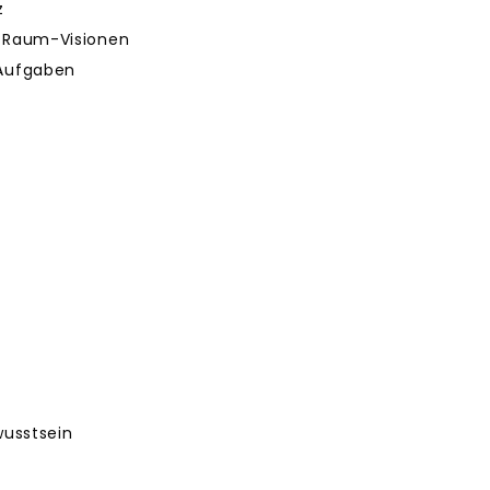
z
n Raum-Visionen
 Aufgaben
wusstsein